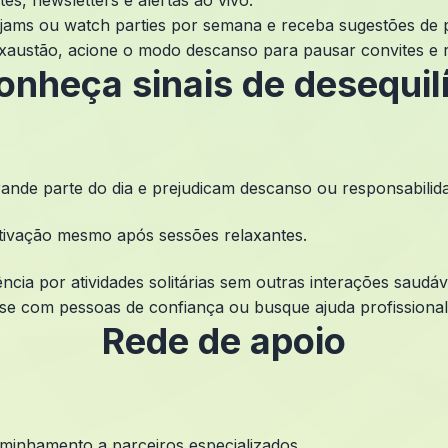
es, newsletters e alertas ao vivo.
 jams ou watch parties por semana e receba sugestões de 
xaustão, acione o modo descanso para pausar convites e 
onheça sinais de desequilí
ande parte do dia e prejudicam descanso ou responsabilid
tivação mesmo após sessões relaxantes.
ncia por atividades solitárias sem outras interações saudáv
se com pessoas de confiança ou busque ajuda profissional.
Rede de apoio
aminhamento a parceiros especializados.