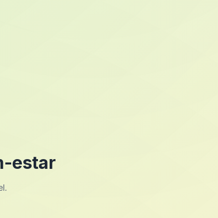
m-estar
l.