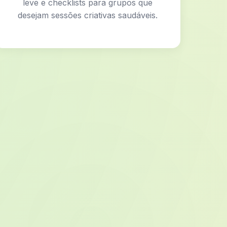
leve e checklists para grupos que
desejam sessões criativas saudáveis.