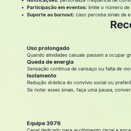
Notificações:
personalize frequência de convit
Participação em eventos:
limite o número de
Suporte ao burnout:
caso perceba sinais de e
Rec
Uso prolongado
Quando atividades casuais passam a ocupar gr
Queda de energia
Sensação contínua de cansaço ou falta de mo
Isolamento
Redução drástica do convívio social ou preferê
Se notar esses sinais, faça uma pausa, conver
Equipe 3976
Canal dedicado para acolhimento inicial e enc