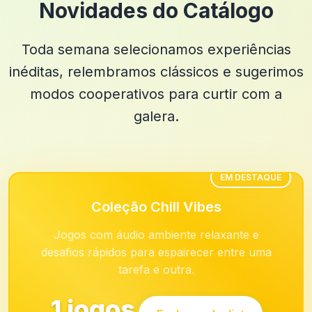
Novidades do Catálogo
Toda semana selecionamos experiências
inéditas, relembramos clássicos e sugerimos
modos cooperativos para curtir com a
galera.
EM DESTAQUE
Coleção Chill Vibes
Jogos com áudio ambiente relaxante e
desafios rápidos para espairecer entre uma
tarefa e outra.
1 jogos