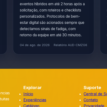
eventos híbridos em até 2 horas após a
solicitação, com roteiros e checklists
personalizados. Protocolos de bem-
estar digital são acionados sempre que
detectamos sinais de fadiga, com
retorno da equipe em até 30 minutos.
M
04 de ago. de 2026
Relatório AUD-CMZG6
Explorar
Suporte
ências
Início
Central de S
tuitas
Experiências
Contato
Catálogo
Privacidade