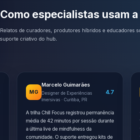
Como especialistas usam a
Relatos de curadores, produtores híbridos e educadores so
suporte criativo do hub.
Marcelo Guimarães
8
4.7
MG
Designer de Experiências
Imersivas · Curitiba, PR
A trilha Chill Focus registrou permanência
média de 42 minutos por sessão durante
a última live de mindfulness da
comunidade. O suporte entregou kits de