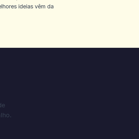
lhores ideias vêm da
de
lho.