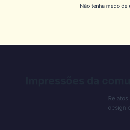
Não tenha medo de e
Impressões da comu
Relatos
design 