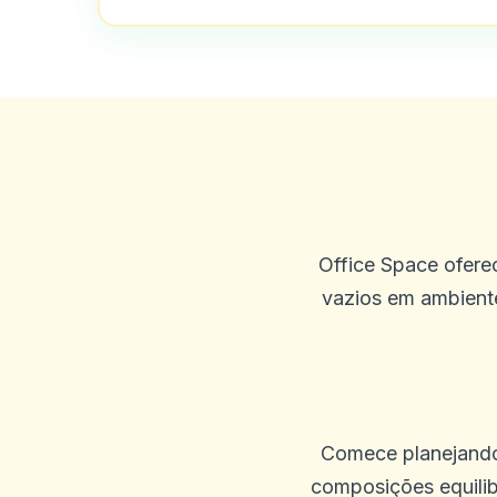
Office Space ofere
vazios em ambiente
Comece planejando o
composições equilibr