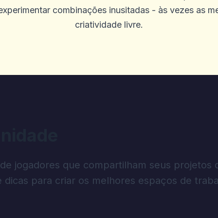
xperimentar combinações inusitadas - às vezes as me
criatividade livre.
nidade
 de jogadores que compartilham seus projetos 
e dicas para criar os melhores espaços de traba