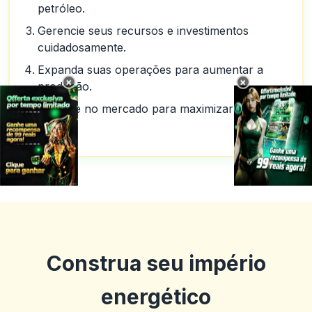
petróleo.
Gerencie seus recursos e investimentos
cuidadosamente.
Expanda suas operações para aumentar a
produção.
×
×
Negocie no mercado para maximizar seus
lucros.
Construa seu império
energético